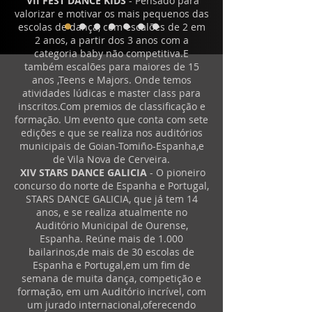
VII FEST DANCE KIDS
- Pensado para
valorizar e motivar os mais pequenos das
escolas de dança, com escalões de 2 em
2 anos, a partir dos 3 anos com a
categoria baby não competitiva.E
também escalões para maiores de 15
anos ,Teens e Majors. Onde temos
atividades lúdicas e master class para
inscritos.Com premios de classificação e
formação. Um evento que conta com sete
edições e que se realiza nos auditórios
municipais de Goian-Tomiño-Espanha,e
de Vila Nova de Cerveira.
XIV STARS DANCE GALICIA
- O pioneiro
concurso do norte de Espanha e Portugal,
STARS DANCE GALICIA, que já tem 14
anos, e se realiza atualmente no
Auditório Municipal de Ourense,
Espanha. Reúne mais de 1.000
bailarinos,de mais de 30 escolas de
Espanha e Portugal,em um fim de
semana de muita dança, competição e
formação, em um Auditório incrível, com
um jurado internacional,oferecendo