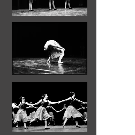
nossas escolas, realizam e oferecem
formação em escolas associadas, além de
realizar e participar no projeto CORPO
EM MOVIMENTO, que foi introduzido nas
escolas da rede escolar municipal, dos
infantários até o quinto ano. Também
criamos e executamos com o apoio do
município o
ARTE DANCE VALENÇA
, que
já foi realizado em três anos
consecutivos, um evento que dinamiza a
arte da dança,na fortaleza e no palco ,a
convivência dos bailarinos e escolas ,com
atividades lúdicas, artísticas e de
formação que reúne cerca de 300
bailarinos,portugueses e
espanhóis,sempre no último fim de julho.
Sendo o evento de verão que fecha o
calendário escolar das escolas de dança
participantes,e associadas a nós.